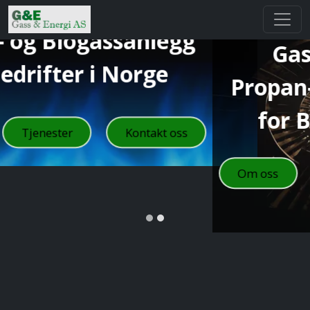
Gass & Energi AS -
Propan- og Biogassanlegg
for Bedrifter i Norge
Om oss
Tjenester
Kontakt oss